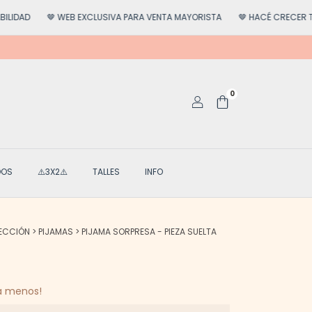
🤎 WEB EXCLUSIVA PARA VENTA MAYORISTA
🤎 HACÉ CRECER TU NEG
0
DOS
⚠️3X2⚠️
TALLES
INFO
ECCIÓN
>
PIJAMAS
>
PIJAMA SORPRESA - PIEZA SUELTA
á menos!