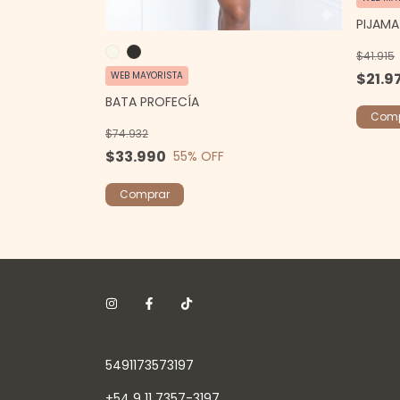
PIJAMA
$41.915
WEB MAYORISTA
$21.9
BATA PROFECÍA
Comp
$74.932
$33.990
55
% OFF
Comprar
5491173573197
+54 9 11 7357-3197