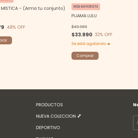
WEB MAYORISTA
 MISTICA - (Arma tu conjunto)
PIJAMA LULU
79
$49.989
48
% OFF
$33.990
32
% OFF
rar
Se está agotando 🔥
Comprar
PRODUCTOS
N
NUEVA COLECCION 💕
DEPORTIVO