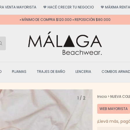
TA MAYORISTA
🤎 HACÉ CRECER TU NEGOCIO
🤎 MÁXIMA RENTABILIDAD
▪️ MÍNIMO DE COMPRA $120.000 ▪️ REPOSICIÓN $80.000
O
PIJAMAS
TRAJES DE BAÑO
LENCERIA
COMBOS ARMA
Inicio
>
NUEVA COL
1
/
2
WEB MAYORISTA
¡Llevá más, pag