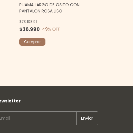
PIJAMA LARGO DE OSITO CON
WEB MAYORISTA
PANTALON ROSA LISO
PIJAMA ARCAN
$73.108,91
$54.990
$36.990
49
% OFF
$36.990
33
%
Comprar
Comprar
ewsletter