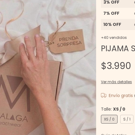
3% OFF
7% OFF
10% OFF
+40 vendidos
PIJAMA S
$3.990
Ver más detalles
Envío gratis
Talle:
XS / 0
XS / 0
S / 1