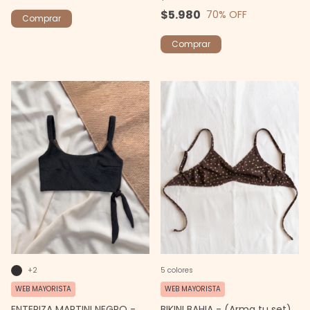
$5.980
70
% OFF
Comprar
Comprar
+2
5 colores
WEB MAYORISTA
WEB MAYORISTA
ENTERIZA MARTINI NEGRO -
BIKINI BAHIA - (Arma tu set)