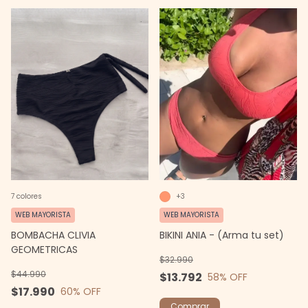
7 colores
+3
WEB MAYORISTA
WEB MAYORISTA
BOMBACHA CLIVIA
BIKINI ANIA - (Arma tu set)
GEOMETRICAS
$32.990
$44.990
$13.792
58
% OFF
$17.990
60
% OFF
Comprar