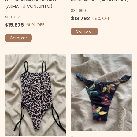
(ARMA TU CONJUNTO)
$32.990
$39.997
$13.792
58
% OFF
$15.875
60
% OFF
Comprar
Comprar