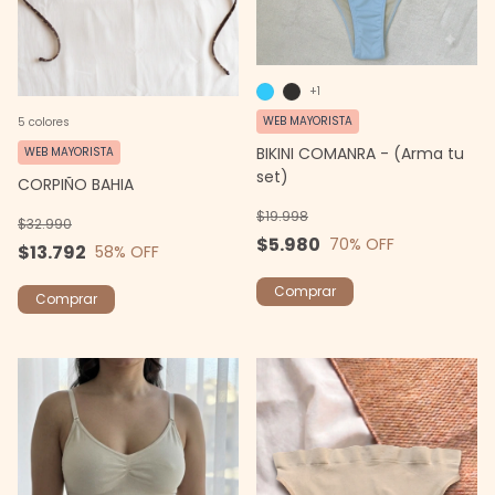
+1
WEB MAYORISTA
5 colores
BIKINI COMANRA - (Arma tu
WEB MAYORISTA
set)
CORPIÑO BAHIA
$19.998
$32.990
$5.980
70
% OFF
$13.792
58
% OFF
Comprar
Comprar