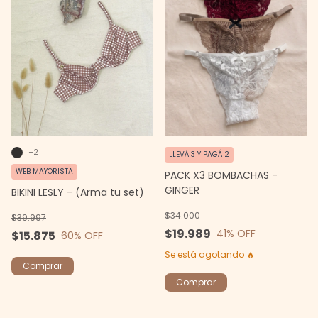
+2
LLEVÁ 3 Y PAGÁ 2
WEB MAYORISTA
PACK X3 BOMBACHAS -
GINGER
BIKINI LESLY - (Arma tu set)
$34.000
$39.997
$19.989
41
% OFF
$15.875
60
% OFF
Se está agotando 🔥
Comprar
Comprar