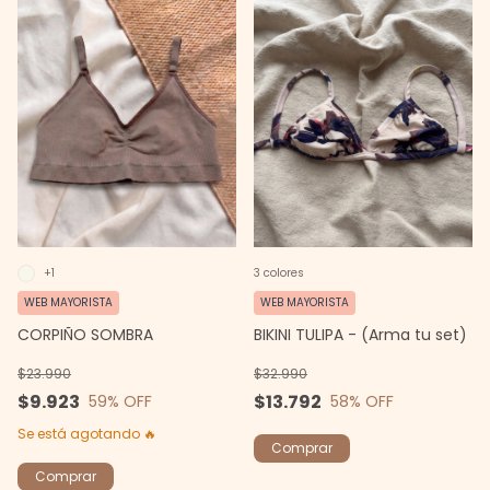
3 colores
+1
WEB MAYORISTA
WEB MAYORISTA
BIKINI TULIPA - (Arma tu set)
CORPIÑO SOMBRA
$32.990
$23.990
$13.792
$9.923
58
% OFF
59
% OFF
Se está agotando 🔥
Comprar
Comprar