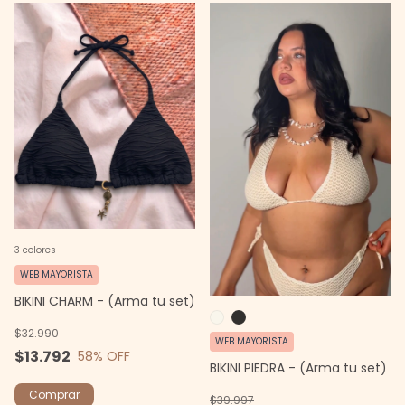
3 colores
WEB MAYORISTA
BIKINI CHARM - (Arma tu set)
$32.990
WEB MAYORISTA
$13.792
58
% OFF
BIKINI PIEDRA - (Arma tu set)
Comprar
$39.997