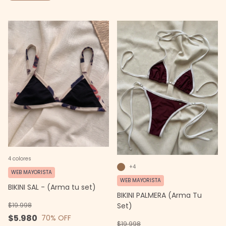
4 colores
+4
WEB MAYORISTA
WEB MAYORISTA
BIKINI SAL - (Arma tu set)
BIKINI PALMERA (Arma Tu
$19.998
Set)
$5.980
70
% OFF
$19.998