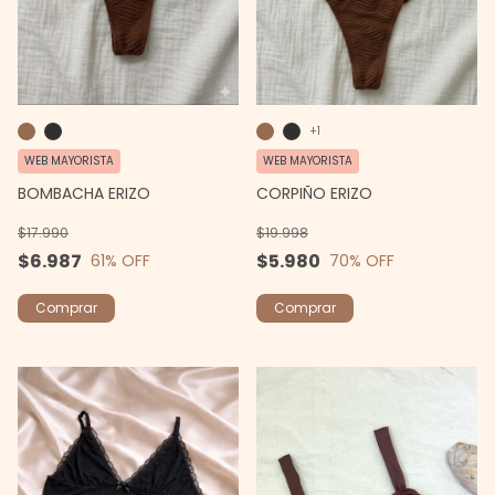
+1
WEB MAYORISTA
WEB MAYORISTA
BOMBACHA ERIZO
CORPIÑO ERIZO
$17.990
$19.998
$6.987
$5.980
61
% OFF
70
% OFF
Comprar
Comprar