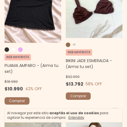
+1
WEB MAYORISTA
WEB MAYORISTA
BIKINI JADE ESMERALDA -
PIJAMA AMPARO - (Arma tu
(Arma tu set)
set)
$32.990
$18.980
$13.792
58
% OFF
$10.990
42
% OFF
Comprar
Comprar
Al navegar por este sitio
aceptás el uso de cookies
para
agilizar tu experiencia de compra.
Entendido