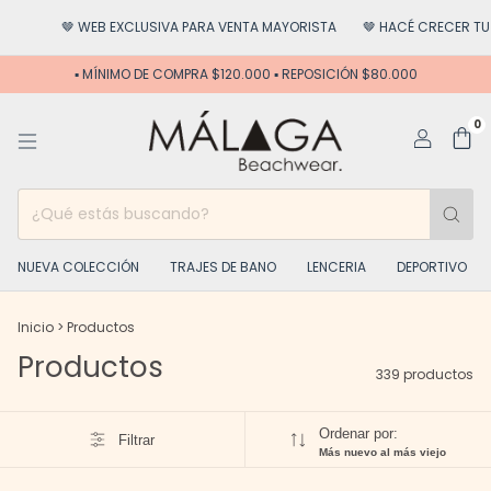
USIVA PARA VENTA MAYORISTA
🤎 HACÉ CRECER TU NEGOCIO
🤎 MÁXI
▪️ MÍNIMO DE COMPRA $120.000 ▪️ REPOSICIÓN $80.000
0
NUEVA COLECCIÓN
TRAJES DE BANO
LENCERIA
DEPORTIVO
Inicio
>
Productos
Productos
339 productos
Ordenar por:
Filtrar
Más nuevo al más viejo