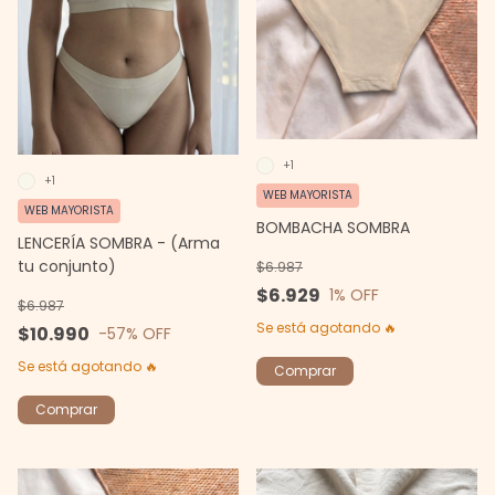
+1
+1
WEB MAYORISTA
WEB MAYORISTA
BOMBACHA SOMBRA
LENCERÍA SOMBRA - (Arma
tu conjunto)
$6.987
$6.929
1
% OFF
$6.987
Se está agotando 🔥
$10.990
-57
% OFF
Se está agotando 🔥
Comprar
Comprar