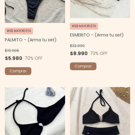
WEB MAYORISTA
WEB MAYORISTA
ESMERITO - (Arma tu set)
PALMITO - (Arma tu set)
$32.990
$19.998
$8.990
73
% OFF
$5.980
70
% OFF
Comprar
Comprar