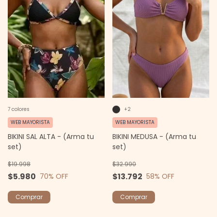
+2
7 colores
WEB MAYORISTA
WEB MAYORISTA
BIKINI MEDUSA - (Arma tu
BIKINI SAL ALTA - (Arma tu
set)
set)
$32.990
$19.998
$13.792
$5.980
58
% OFF
70
% OFF
Comprar
Comprar