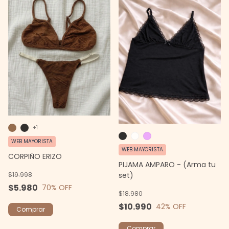
+1
WEB MAYORISTA
WEB MAYORISTA
CORPIÑO ERIZO
PIJAMA AMPARO - (Arma tu
$19.998
set)
$5.980
70
% OFF
$18.980
$10.990
42
% OFF
Comprar
Comprar