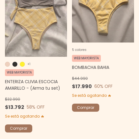
5 colores
WEB MAYORISTA
+1
BOMBACHA BAHIA
WEB MAYORISTA
$44.990
ENTERIZA CLIVIA ESCOCIA
$17.990
60
% OFF
AMARILLO - (Arma tu set)
Se está agotando 🔥
$32.990
$13.792
58
% OFF
Comprar
Se está agotando 🔥
Comprar