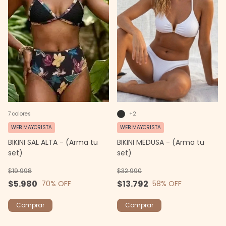
7 colores
+2
WEB MAYORISTA
WEB MAYORISTA
BIKINI SAL ALTA - (Arma tu
BIKINI MEDUSA - (Arma tu
set)
set)
$19.998
$32.990
$5.980
$13.792
70
% OFF
58
% OFF
Comprar
Comprar