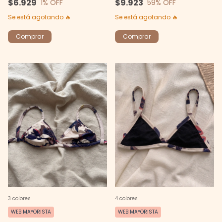
$9.923
$6.929
59
% OFF
1
% OFF
Se está agotando 🔥
Se está agotando 🔥
Comprar
Comprar
4 colores
3 colores
WEB MAYORISTA
WEB MAYORISTA