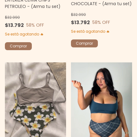
CHOCOLATE - (Arma tu set)
PETROLEO - (Arma tu set)
$32.990
$32.990
$13.792
58
% OFF
$13.792
58
% OFF
Se está agotando 🔥
Se está agotando 🔥
Comprar
Comprar