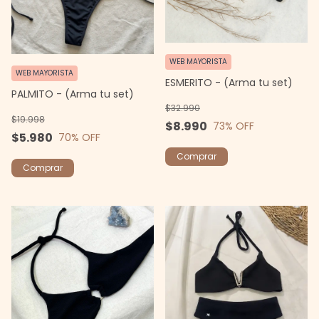
WEB MAYORISTA
WEB MAYORISTA
ESMERITO - (Arma tu set)
PALMITO - (Arma tu set)
$32.990
$19.998
$8.990
73
% OFF
$5.980
70
% OFF
Comprar
Comprar