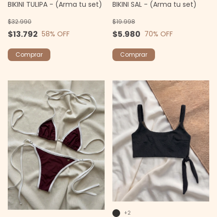
BIKINI SAL - (Arma tu set)
BIKINI TULIPA - (Arma tu set)
$19.998
$32.990
$5.980
$13.792
70
% OFF
58
% OFF
Comprar
Comprar
+2