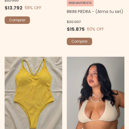
$32.990
WEB MAYORISTA
$13.792
58
% OFF
BIKINI PIEDRA - (Arma tu set)
Comprar
$39.997
$15.875
60
% OFF
Comprar