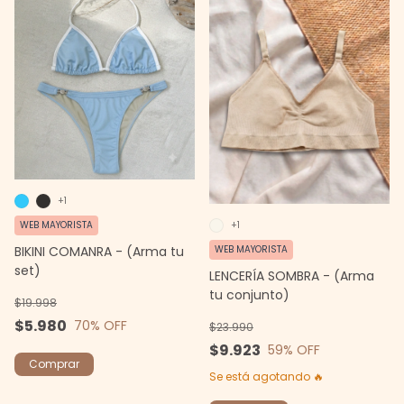
+1
WEB MAYORISTA
+1
BIKINI COMANRA - (Arma tu
WEB MAYORISTA
set)
LENCERÍA SOMBRA - (Arma
tu conjunto)
$19.998
$5.980
70
% OFF
$23.990
$9.923
59
% OFF
Comprar
Se está agotando 🔥