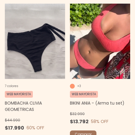
7 colores
+3
WEB MAYORISTA
WEB MAYORISTA
BOMBACHA CLIVIA
BIKINI ANIA - (Arma tu set)
GEOMETRICAS
$32.990
$44.990
$13.792
58
% OFF
$17.990
60
% OFF
Comprar