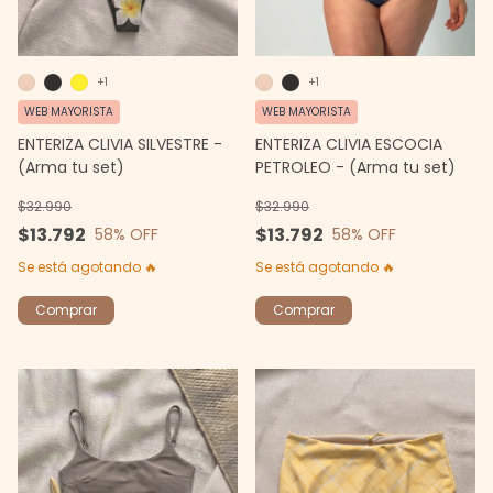
+1
+1
WEB MAYORISTA
WEB MAYORISTA
ENTERIZA CLIVIA ESCOCIA
ENTERIZA CLIVIA SILVESTRE -
PETROLEO - (Arma tu set)
(Arma tu set)
$32.990
$32.990
$13.792
$13.792
58
% OFF
58
% OFF
Se está agotando 🔥
Se está agotando 🔥
Comprar
Comprar