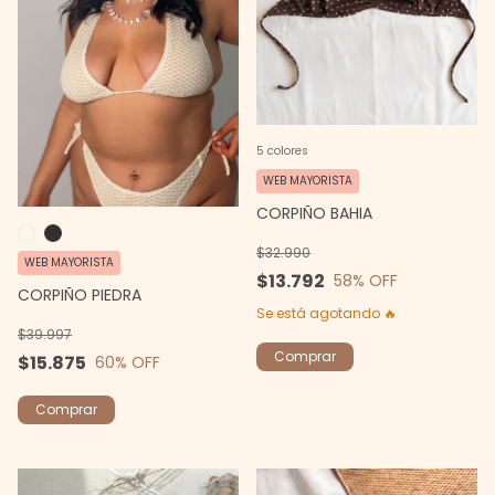
5 colores
WEB MAYORISTA
CORPIÑO BAHIA
$32.990
WEB MAYORISTA
$13.792
58
% OFF
CORPIÑO PIEDRA
Se está agotando 🔥
$39.997
Comprar
$15.875
60
% OFF
Comprar