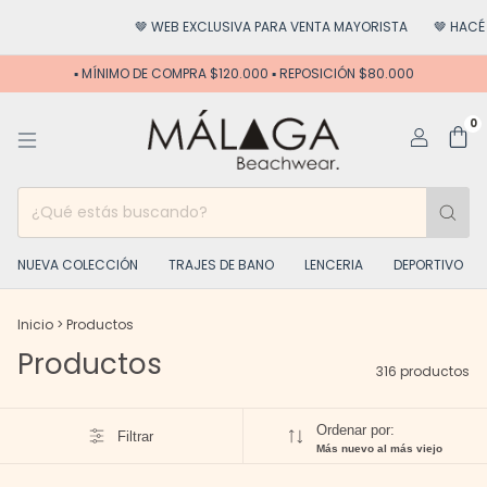
🤎 WEB EXCLUSIVA PARA VENTA MAYORISTA
🤎 HACÉ CRECER TU NEGOCI
▪️ MÍNIMO DE COMPRA $120.000 ▪️ REPOSICIÓN $80.000
0
NUEVA COLECCIÓN
TRAJES DE BANO
LENCERIA
DEPORTIVO
Inicio
>
Productos
Productos
316 productos
Ordenar por:
Filtrar
Más nuevo al más viejo