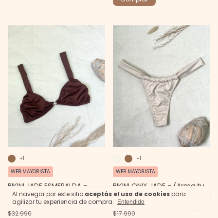
+1
+1
WEB MAYORISTA
WEB MAYORISTA
BIKINI JADE ESMERALDA -
BIKINI ONIX JADE - (Arma tu
Al navegar por este sitio
aceptás el uso de cookies
para
(Arma tu set)
set)
agilizar tu experiencia de compra.
Entendido
$32.990
$17.990