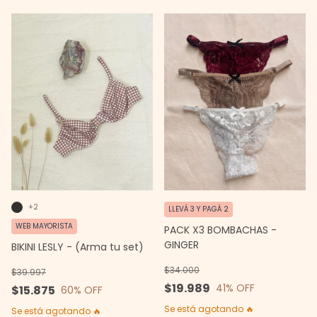
+2
LLEVÁ 3 Y PAGÁ 2
WEB MAYORISTA
PACK X3 BOMBACHAS -
GINGER
BIKINI LESLY - (Arma tu set)
$34.000
$39.997
$19.989
41
% OFF
$15.875
60
% OFF
Se está agotando 🔥
Se está agotando 🔥