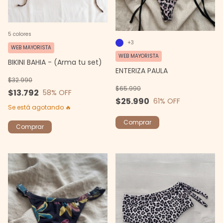
5 colores
+3
WEB MAYORISTA
WEB MAYORISTA
BIKINI BAHIA - (Arma tu set)
ENTERIZA PAULA
$32.990
$65.990
$13.792
58
% OFF
$25.990
61
% OFF
Se está agotando 🔥
Comprar
Comprar