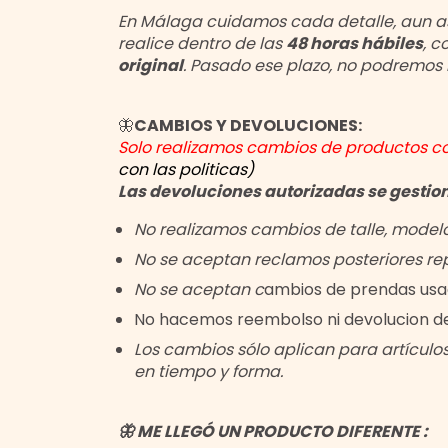
En Málaga cuidamos cada detalle, aun así
realice dentro de las
48 horas hábiles
, c
original
. Pasado ese plazo, no podremos i
🦋
CAMBIOS Y DEVOLUCIONES:
Solo realizamos cambios de productos c
con las politicas
)
Las devoluciones autorizadas se gestio
No
realizamos cambios de talle, modelo
No
se aceptan reclamos posteriore
s re
No se aceptan c
ambios de prendas usad
No hacemos reembolso ni devolucion de
Los cambios sólo aplican para artículo
en tiempo y forma.
🦋 ME LLEGÓ UN PRODUCTO DIFERENTE :