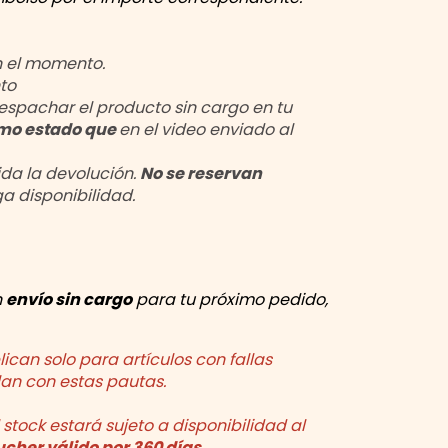
n el momento.
to
spachar el producto sin cargo en tu
mo estado que
en el video enviado al
ida la devolución.
No se reservan
a disponibilidad.
n
envío sin cargo
para tu próximo pedido,
can solo para artículos con fallas
an con estas pautas.
El stock estará sujeto a disponibilidad al
cher válido por 360 días
.