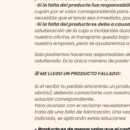
-
Si la falta del producto fue responsabi
cupón por el valor correspondiente para 
necesitás que el envío sea inmediato, pod
-
Si la falta del producto
se
debe a causa
adulteración de la caja o incidentes dur
nuestra oficina, el transporte queda bajo
nuestra empresa, perio te ayudaremos a
Solo podremos hacernos responsables del 
adulterado. Es la única manera de poder
🦋 ME LLEGO UN PRODUCTO FALLADO:
Si al recibir tu pedido encontrás un prod
abrirlo), deberás contactarte con nosot
solución correspondiente.
Para avanzar con el reclamo necesitar
trata de una falla de fabricación. Una v
indicado, se aplicarán estas soluciones:
-
Producto es de menor valor que el cost