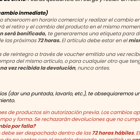
l cambio inmediato)
o showroom en horario comercial y realizar el cambio e
ará el retiro y el cambio del producto en el mismo momen
n será bonificado,
te generaremos una etiqueta para de
de las próximas
72 horas.
El artículo debe estar en el
mis
 de reintegro a través de voucher emitido una vez recib
compra del mismo articulo, o para cualquier otro que teng
na vez recibida la devolución
, nunca antes.
dios (dar una puntada, lavarlo, etc.), te obsequiaremos u
iento.
s de productos sin autorización previa. Los cambios apli
empo y forma. Se rechazarán devoluciones que no cumpl
bio por falla?
o debe ser despachado dentro de las
72 horas hábiles
. 
so de no contar con el modelo deseado, se emitirá un
vou