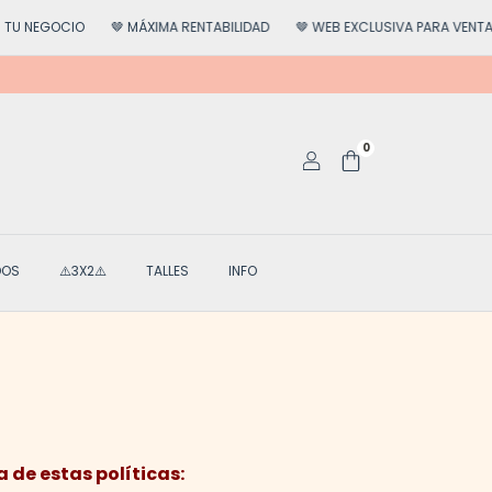
IO
🤎 MÁXIMA RENTABILIDAD
🤎 WEB EXCLUSIVA PARA VENTA MAYORIST
0
DOS
⚠️3X2⚠️
TALLES
INFO
 de estas políticas: