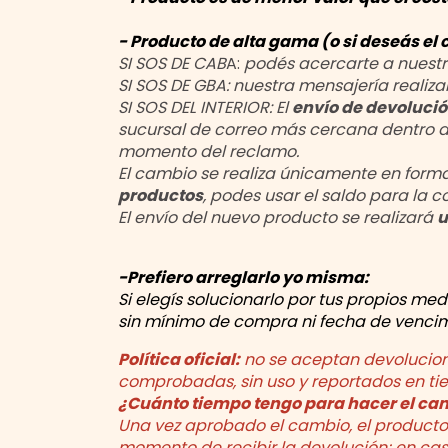
- Producto de alta gama (o si deseás e
SI SOS DE CAB
A:
podés acercarte a nuestr
SI SOS DE GBA: nuestra mensajería realiz
SI SOS DEL INTERIOR: El
envío de devolució
sucursal de correo más cercana dentro 
momento del reclamo.
El cambio se realiza únicamente en forma
productos
, podes usar el saldo para la 
El envío del nuevo producto se realizará
u
-Prefiero arreglarlo yo misma:
Si elegís solucionarlo por tus propios me
sin mínimo de compra ni fecha de vencim
Política oficial:
no se aceptan devolucione
comprobadas, sin uso y reportados en ti
¿Cuánto tiempo tengo para hacer el cam
Una vez aprobado el cambio, el product
momento de recibir la devolución; en ca