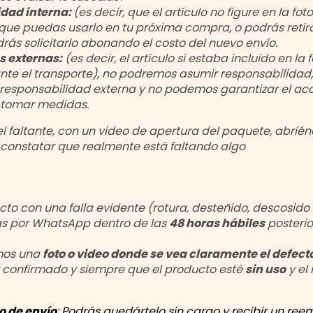
lidad interna:
(es decir, que el artículo no figure en la f
que puedas usarlo en tu próxima compra, o podrás retira
rás solicitarlo abonando el costo del nuevo envío.
s externas:
(es decir, el artículo sí estaba incluido en la
ante el transporte), no podremos asumir responsabilidad
 responsabilidad externa y no podemos garantizar el acci
 tomar medidas.
faltante, con un video de apertura del paquete, abriéndo
 constatar que realmente está faltando algo
ucto con una falla evidente (rotura, desteñido, descosido
ras por WhatsApp dentro de las
48 horas hábiles
posterio
emos una
foto o video donde se vea claramente el defect
ez confirmado y siempre que el producto esté
sin uso
y el
o de envío
:
Podrás quedártelo sin cargo y recibir un ree