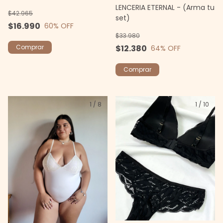
LENCERIA ETERNAL - (Arma tu
$42.965
set)
$16.990
60
% OFF
$33.980
$12.380
Comprar
64
% OFF
Comprar
1
/
8
1
/
10