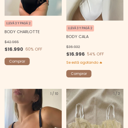
LLEVÁ 3 Y PAGÁ 2
LLEVÁ 3 Y PAGÁ 2
BODY CHARLOTTE
BODY CALA
$42.965
$36.932
$16.990
60
% OFF
$16.996
54
% OFF
Comprar
Se está agotando 🔥
Comprar
1
/
10
1
/
2