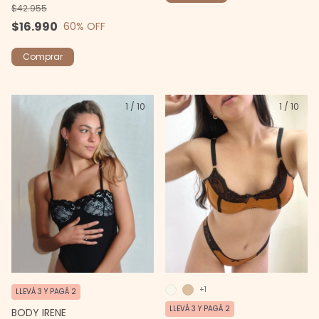
$42.955
$16.990
60
% OFF
Comprar
1
/
10
1
/
10
+1
LLEVÁ 3 Y PAGÁ 2
LLEVÁ 3 Y PAGÁ 2
BODY IRENE