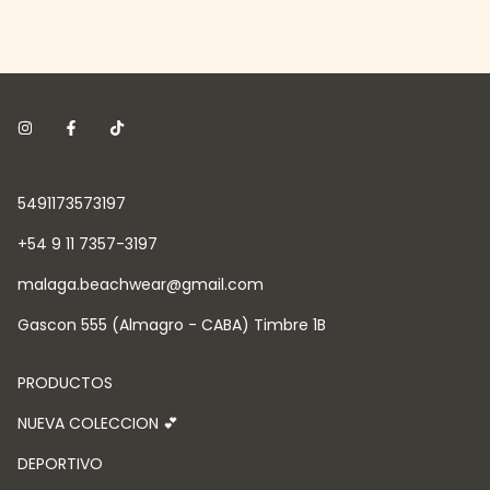
5491173573197
+54 9 11 7357-3197
malaga.beachwear@gmail.com
Gascon 555 (Almagro - CABA) Timbre 1B
PRODUCTOS
NUEVA COLECCION 💕
DEPORTIVO