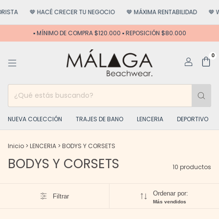
🤎 HACÉ CRECER TU NEGOCIO
🤎 MÁXIMA RENTABILIDAD
🤎 WEB EX
▪️ MÍNIMO DE COMPRA $120.000 ▪️ REPOSICIÓN $80.000
0
NUEVA COLECCIÓN
TRAJES DE BANO
LENCERIA
DEPORTIVO
Inicio
>
LENCERIA
>
BODYS Y CORSETS
BODYS Y CORSETS
10 productos
Ordenar por:
Filtrar
Más vendidos