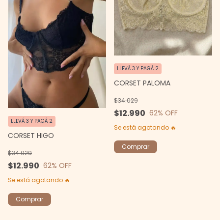
LLEVÁ 3 Y PAGÁ 2
CORSET PALOMA
$34.029
$12.990
62
% OFF
LLEVÁ 3 Y PAGÁ 2
Se está agotando 🔥
CORSET HIGO
Comprar
$34.029
$12.990
62
% OFF
Se está agotando 🔥
Comprar