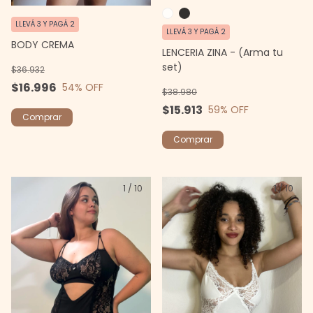
LLEVÁ 3 Y PAGÁ 2
LLEVÁ 3 Y PAGÁ 2
BODY CREMA
LENCERIA ZINA - (Arma tu
set)
$36.932
$16.996
54
% OFF
$38.980
$15.913
59
% OFF
Comprar
Comprar
1
/
10
1
/
10