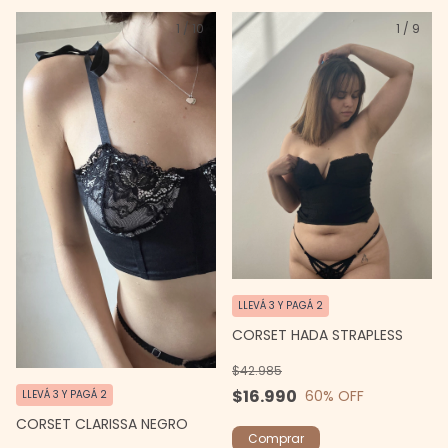
1
/
10
1
/
9
LLEVÁ 3 Y PAGÁ 2
CORSET HADA STRAPLESS
$42.985
$16.990
60
% OFF
LLEVÁ 3 Y PAGÁ 2
CORSET CLARISSA NEGRO
Comprar