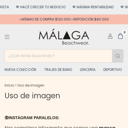
STA
🤎 HACÉ CRECER TU NEGOCIO
🤎 MÁXIMA RENTABILIDAD
🤎 WE
▪️ MÍNIMO DE COMPRA $120.000 ▪️ REPOSICIÓN $80.000
0
NUEVA COLECCIÓN
TRAJES DE BANO
LENCERIA
DEPORTIVO
Inicio
>
Uso de imagen
Uso de imagen
🦋INSTAGRAM PARALELOS:
Nos complace informarte que somos una
marca