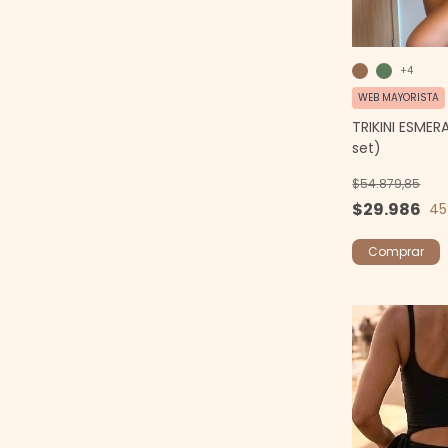
+4
WEB MAYORISTA
TRIKINI ESMER
set)
$54.879,85
$29.986
45
Comprar