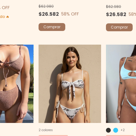
$62.980
$62.980
 OFF
$26.582
$26.582
58
% OFF
58
do 🔥
Comprar
Comprar
+2
2 colores