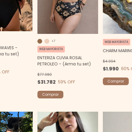
+7
WEB MAYORISTA
 WAVES -
WEB MAYORISTA
CHARM MARI
a tu set)
ENTERIZA CLIVIA ROSAL
$4.994
PETROLEO - (Arma tu set)
$1.990
60
% 
 OFF
$77.980
Comprar
$31.782
59
% OFF
Comprar