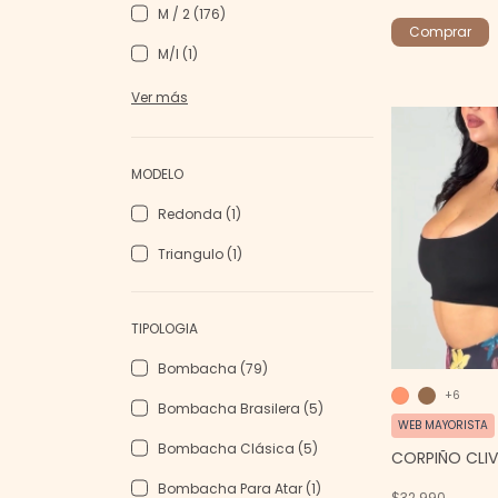
M / 2 (176)
Comprar
M/l (1)
Ver más
MODELO
Redonda (1)
Triangulo (1)
TIPOLOGIA
Bombacha (79)
+6
Bombacha Brasilera (5)
WEB MAYORISTA
Bombacha Clásica (5)
CORPIÑO CLIV
Bombacha Para Atar (1)
$32.990