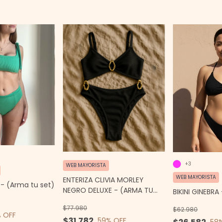
+3
WEB MAYORISTA
WEB MAYORISTA
ENTERIZA CLIVIA MORLEY
 - (Arma tu set)
NEGRO DELUXE - (ARMA TU
BIKINI GINEBRA
CONJUNTO)
$77.980
$62.980
 OFF
$31.782
59
% OFF