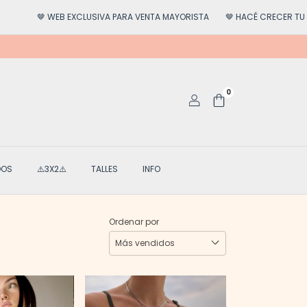
LUSIVA PARA VENTA MAYORISTA
🤎 HACÉ CRECER TU NEGOCIO
🤎 MÁX
0
DOS
⚠️3X2⚠️
TALLES
INFO
Ordenar por