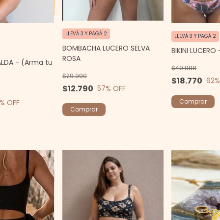
LLEVÁ 3 Y PAGÁ 2
LLEVÁ 3 Y PAGÁ 2
BOMBACHA LUCERO SELVA
BIKINI LUCERO 
ROSA
ALDA - (Arma tu
$49.988
$29.990
$18.770
62
%
$12.790
57
% OFF
Comprar
% OFF
Comprar