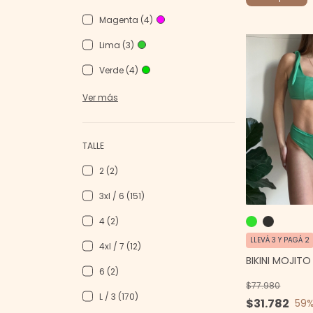
Magenta (4)
Lima (3)
Verde (4)
Ver más
TALLE
2 (2)
3xl / 6 (151)
4 (2)
LLEVÁ 3 Y PAGÁ 2
4xl / 7 (12)
BIKINI MOJITO
6 (2)
$77.980
L / 3 (170)
$31.782
59
%