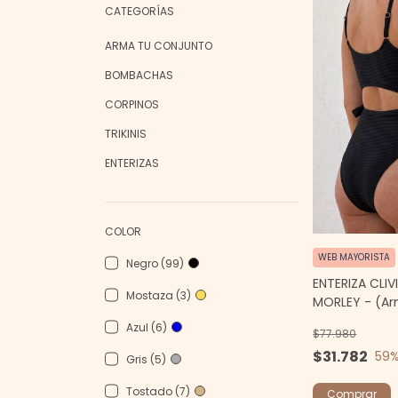
CATEGORÍAS
ARMA TU CONJUNTO
BOMBACHAS
CORPINOS
TRIKINIS
ENTERIZAS
COLOR
WEB MAYORISTA
Negro (99)
ENTERIZA CLI
Mostaza (3)
MORLEY - (Ar
Azul (6)
$77.980
$31.782
59
%
Gris (5)
Tostado (7)
Comprar