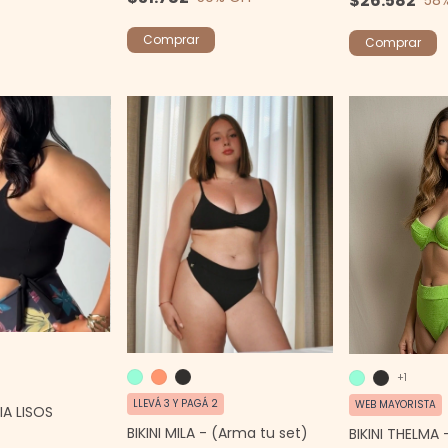
$26.582
58
Comprar
Comprar
+1
LLEVÁ 3 Y PAGÁ 2
WEB MAYORISTA
IA LISOS
BIKINI MILA - (Arma tu set)
BIKINI THELMA 