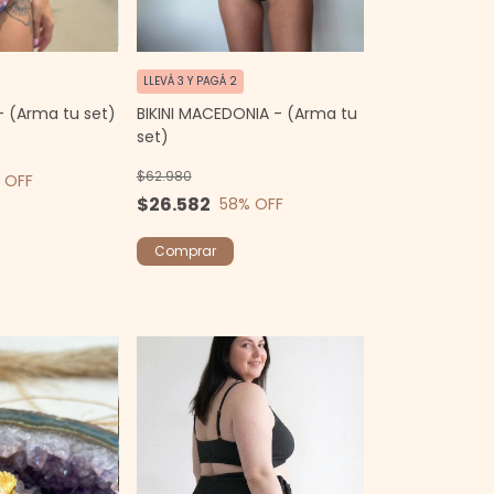
LLEVÁ 3 Y PAGÁ 2
BIKINI MACEDONIA - (Arma tu
- (Arma tu set)
set)
$62.980
 OFF
$26.582
58
% OFF
Comprar