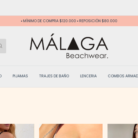
🤎 WEB EXC
▪️ MÍNIMO DE COMPRA $120.000 ▪️ REPOSICIÓN $80.000
O
PIJAMAS
TRAJES DE BAÑO
LENCERIA
COMBOS ARMA