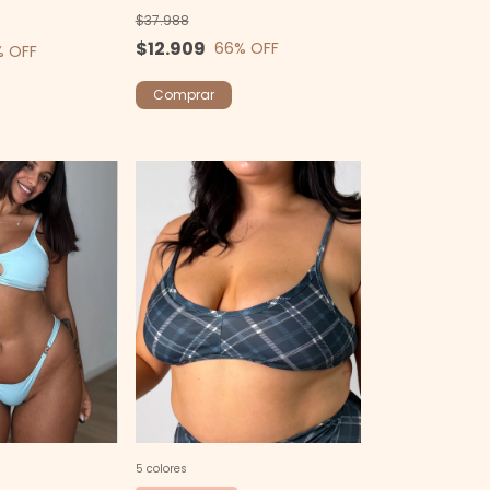
$37.988
$12.909
66
% OFF
% OFF
Comprar
5 colores