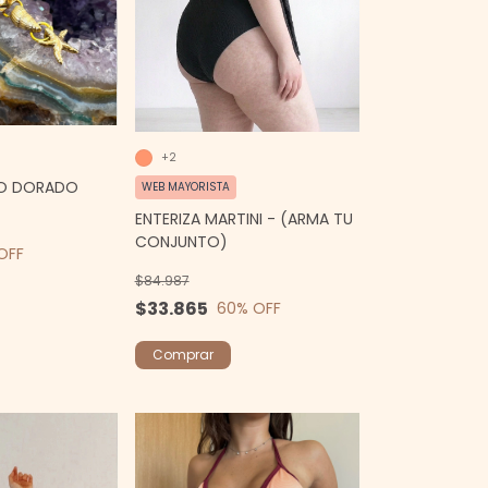
+2
NO DORADO
WEB MAYORISTA
ENTERIZA MARTINI - (ARMA TU
CONJUNTO)
OFF
$84.987
$33.865
60
% OFF
Comprar