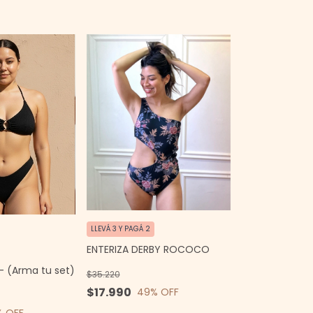
LLEVÁ 3 Y PAGÁ 2
ENTERIZA DERBY ROCOCO
 - (Arma tu set)
$35.220
$17.990
49
% OFF