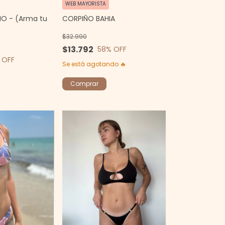
WEB MAYORISTA
CORPIÑO BAHIA
NO - (Arma tu
$32.990
$13.792
58
% OFF
 OFF
Se está agotando 🔥
Comprar