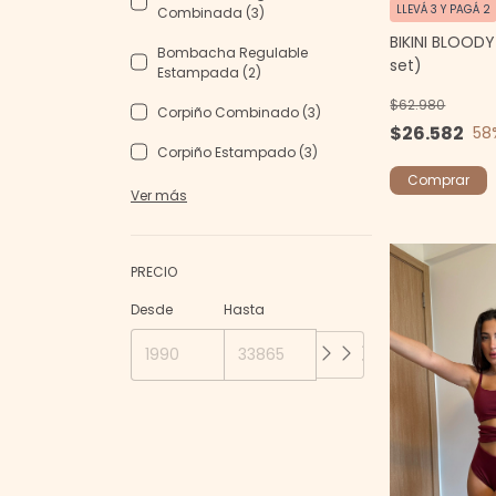
LLEVÁ 3 Y PAGÁ 2
Combinada (3)
BIKINI BLOODY
Bombacha Regulable
set)
Estampada (2)
$62.980
Corpiño Combinado (3)
$26.582
58
Corpiño Estampado (3)
Comprar
Ver más
PRECIO
Desde
Hasta