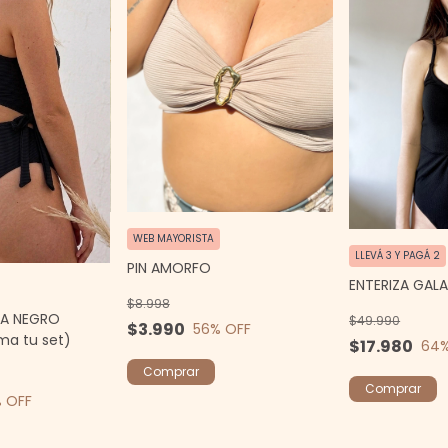
WEB MAYORISTA
LLEVÁ 3 Y PAGÁ 2
PIN AMORFO
ENTERIZA GAL
$8.998
VIA NEGRO
$49.990
$3.990
56
% OFF
ma tu set)
$17.980
64
Comprar
Comprar
 OFF