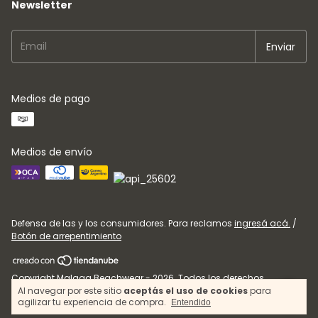
Newsletter
Medios de pago
Medios de envío
Defensa de las y los consumidores. Para reclamos
ingresá acá.
/
Botón de arrepentimiento
Copyright Malaga Beachwear - 2026. Todos los derechos
Al navegar por este sitio
aceptás el uso de cookies
para
reservados.
agilizar tu experiencia de compra.
Entendido