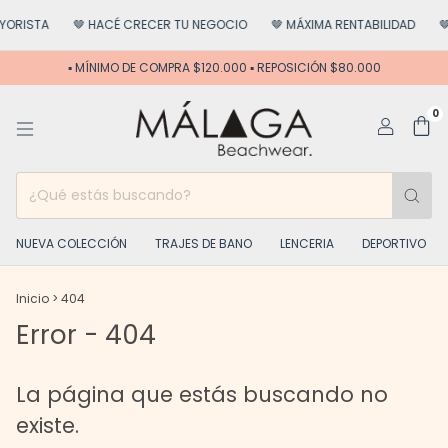
ORISTA
🤎 HACÉ CRECER TU NEGOCIO
🤎 MÁXIMA RENTABILIDAD
🤎
▪️ MÍNIMO DE COMPRA $120.000 ▪️ REPOSICIÓN $80.000
0
NUEVA COLECCIÓN
TRAJES DE BANO
LENCERIA
DEPORTIVO
Inicio
>
404
Error - 404
La página que estás buscando no
existe.