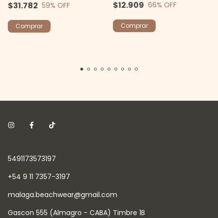
$12.909
66
% OFF
$31.782
59
% OFF
Comprar
Comprar
5491173573197
+54 9 11 7357-3197
malaga.beachwear@gmail.com
Gascon 555 (Almagro - CABA) Timbre 1B