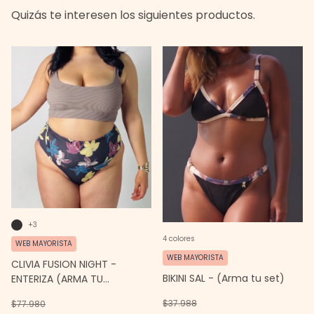
Quizás te interesen los siguientes productos.
+3
4 colores
WEB MAYORISTA
WEB MAYORISTA
CLIVIA FUSION NIGHT -
BIKINI SAL - (Arma tu set)
ENTERIZA (ARMA TU
CONJUNTO)
$37.988
$77.980