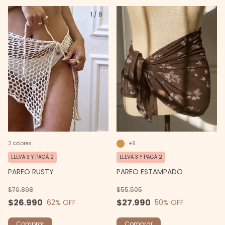
1
/
8
1
/
10
2 colores
+9
LLEVÁ 3 Y PAGÁ 2
LLEVÁ 3 Y PAGÁ 2
PAREO RUSTY
PAREO ESTAMPADO
$70.898
$55.505
$26.990
$27.990
62
% OFF
50
% OFF
Comprar
Comprar