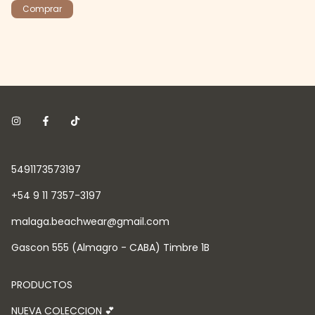
5491173573197
+54 9 11 7357-3197
malaga.beachwear@gmail.com
Gascon 555 (Almagro - CABA) Timbre 1B
PRODUCTOS
NUEVA COLECCION 💕