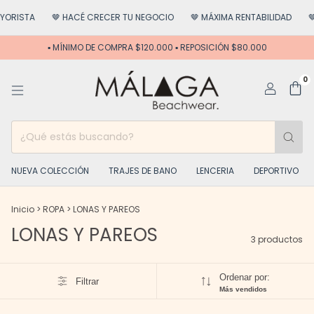
ORISTA
🤎 HACÉ CRECER TU NEGOCIO
🤎 MÁXIMA RENTABILIDAD
🤎
▪️ MÍNIMO DE COMPRA $120.000 ▪️ REPOSICIÓN $80.000
0
NUEVA COLECCIÓN
TRAJES DE BANO
LENCERIA
DEPORTIVO
Inicio
>
ROPA
>
LONAS Y PAREOS
LONAS Y PAREOS
3 productos
Ordenar por:
Filtrar
Más vendidos