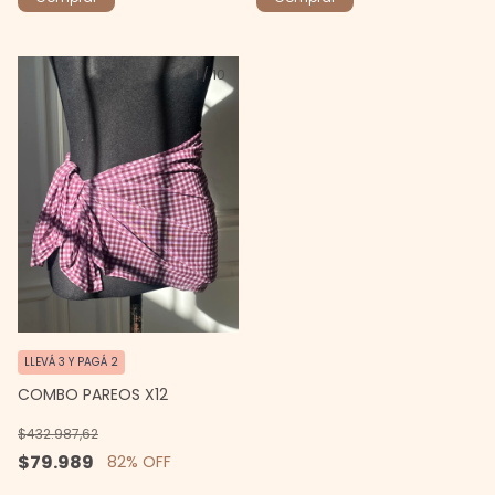
1
/
10
LLEVÁ 3 Y PAGÁ 2
COMBO PAREOS X12
$432.987,62
$79.989
82
% OFF