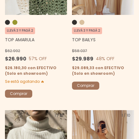
LLEVÁ 3 Y PAGÁ 2
LLEVÁ 3 Y PAGÁ 2
TOP AMARULA
TOP BAILYS
$62.992
$58.037
$26.990
$29.989
57
% OFF
48
% OFF
$26.180,30
con
EFECTIVO
$29.089,33
con
EFECTIVO
(Solo en showroom)
(Solo en showroom)
Se está agotando 🔥
Comprar
Comprar
1
/
10
1
/
10