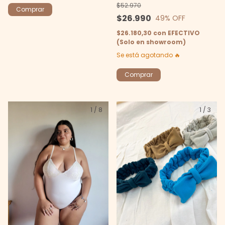
$52.970
Comprar
$26.990
49
% OFF
$26.180,30
con
EFECTIVO
(Solo en showroom)
Se está agotando 🔥
1
/
8
1
/
3