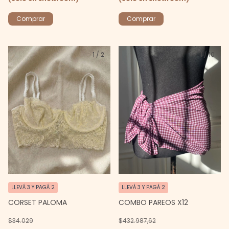
Comprar
Comprar
1
/
2
1
/
10
LLEVÁ 3 Y PAGÁ 2
LLEVÁ 3 Y PAGÁ 2
COMBO PAREOS X12
CORSET PALOMA
$432.987,62
$34.029