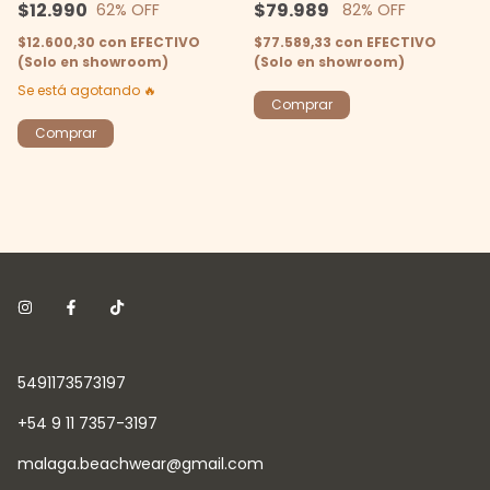
$79.989
$12.990
82
% OFF
62
% OFF
$77.589,33
con
EFECTIVO
$12.600,30
con
EFECTIVO
(Solo en showroom)
(Solo en showroom)
Se está agotando 🔥
Comprar
5491173573197
+54 9 11 7357-3197
malaga.beachwear@gmail.com