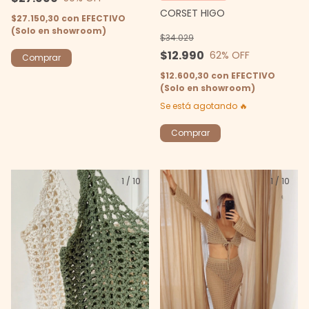
CORSET HIGO
$27.150,30
con
EFECTIVO
(Solo en showroom)
$34.029
$12.990
62
% OFF
Comprar
$12.600,30
con
EFECTIVO
(Solo en showroom)
Se está agotando 🔥
Comprar
1
/
10
1
/
10