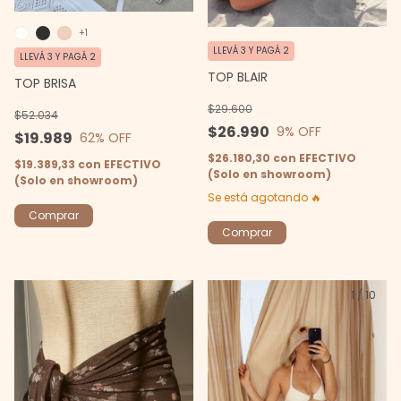
+1
LLEVÁ 3 Y PAGÁ 2
LLEVÁ 3 Y PAGÁ 2
TOP BLAIR
TOP BRISA
$29.600
$52.034
$26.990
9
% OFF
$19.989
62
% OFF
$26.180,30
con
EFECTIVO
$19.389,33
con
EFECTIVO
(Solo en showroom)
(Solo en showroom)
Se está agotando 🔥
Comprar
Comprar
1
/
10
1
/
10