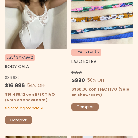
LLEVÁ 3 Y PAGÁ 2
LLEVÁ 3 Y PAGÁ 2
LAZO EXTRA
BODY CALA
$1.991
$36.932
$990
50
% OFF
$16.996
54
% OFF
$960,30
con
EFECTIVO (Solo
$16.486,12
con
EFECTIVO
en showroom)
(Solo en showroom)
Se está agotando 🔥
Comprar