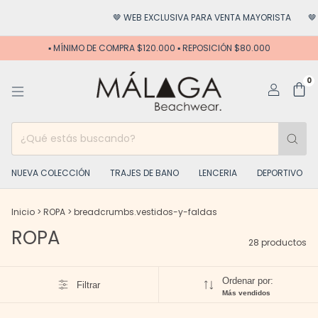
🤎 WEB EXCLUSIVA PARA VENTA MAYORISTA
🤎 HACÉ CREC
▪️ MÍNIMO DE COMPRA $120.000 ▪️ REPOSICIÓN $80.000
0
NUEVA COLECCIÓN
TRAJES DE BANO
LENCERIA
DEPORTIVO
Inicio
>
ROPA
>
breadcrumbs.vestidos-y-faldas
ROPA
28 productos
Ordenar por:
Filtrar
Más vendidos