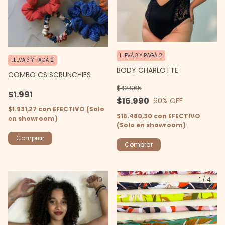
LLEVÁ 3 Y PAGÁ 2
LLEVÁ 3 Y PAGÁ 2
BODY CHARLOTTE
COMBO CS SCRUNCHIES
$42.965
$1.991
$16.990
60
% OFF
$1.931,27
con
EFECTIVO (Solo
$16.480,30
con
EFECTIVO
en showroom)
(Solo en showroom)
Comprar
Comprar
1
/
10
1
/
4