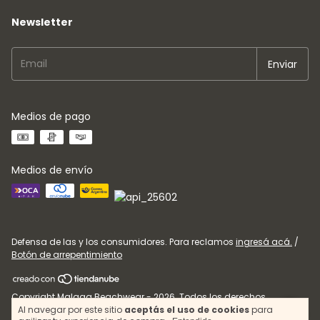
Newsletter
Medios de pago
Medios de envío
Defensa de las y los consumidores. Para reclamos
ingresá acá.
/
Botón de arrepentimiento
Copyright Malaga Beachwear - 2026. Todos los derechos
Al navegar por este sitio
aceptás el uso de cookies
para
reservados.