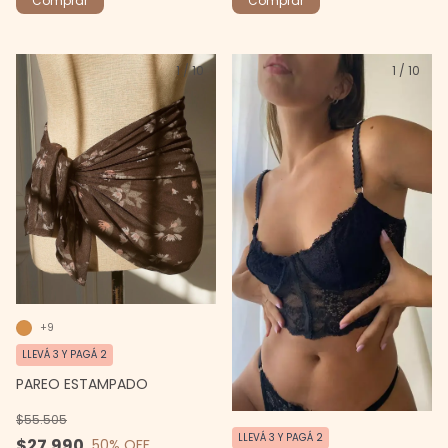
Comprar
Comprar
1
/
10
1
/
10
+9
LLEVÁ 3 Y PAGÁ 2
PAREO ESTAMPADO
$55.505
LLEVÁ 3 Y PAGÁ 2
$27.990
50
% OFF