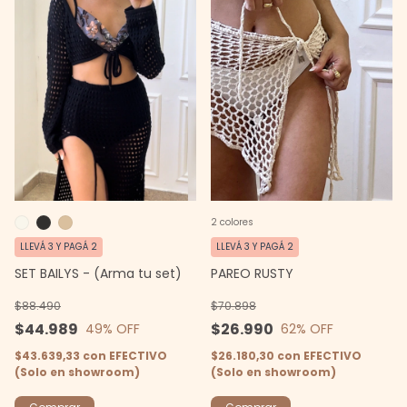
2 colores
LLEVÁ 3 Y PAGÁ 2
LLEVÁ 3 Y PAGÁ 2
SET BAILYS - (Arma tu set)
PAREO RUSTY
$88.490
$70.898
$44.989
$26.990
49
% OFF
62
% OFF
$43.639,33
con
EFECTIVO
$26.180,30
con
EFECTIVO
(Solo en showroom)
(Solo en showroom)