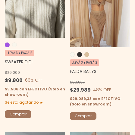
LLEVÁ 3 Y PAGÁ 2
SWEATER DIDI
LLEVÁ 3 Y PAGÁ 2
FALDA BAILYS
$29.000
$9.800
66
% OFF
$58.037
$29.989
$9.506
con
EFECTIVO (Solo en
48
% OFF
showroom)
$29.089,33
con
EFECTIVO
Se está agotando 🔥
(Solo en showroom)
Comprar
Comprar