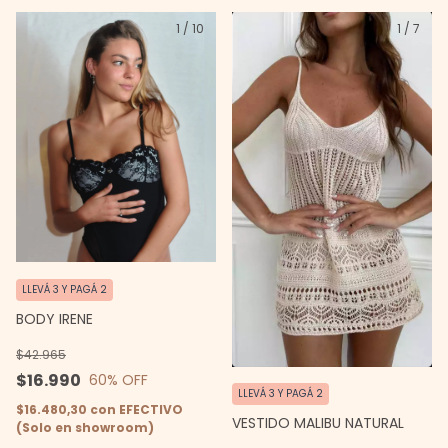
1
/
10
1
/
7
LLEVÁ 3 Y PAGÁ 2
BODY IRENE
$42.965
$16.990
60
% OFF
LLEVÁ 3 Y PAGÁ 2
$16.480,30
con
EFECTIVO
VESTIDO MALIBU NATURAL
(Solo en showroom)