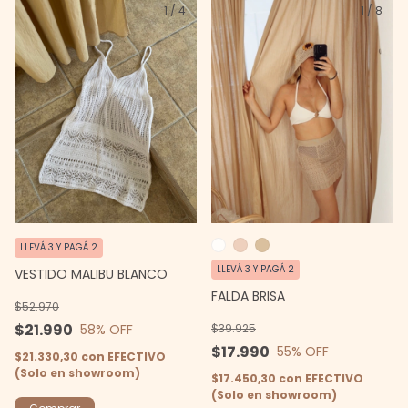
1
/
4
1
/
8
LLEVÁ 3 Y PAGÁ 2
LLEVÁ 3 Y PAGÁ 2
VESTIDO MALIBU BLANCO
FALDA BRISA
$52.970
$21.990
58
% OFF
$39.925
$17.990
55
% OFF
$21.330,30
con
EFECTIVO
(Solo en showroom)
$17.450,30
con
EFECTIVO
(Solo en showroom)