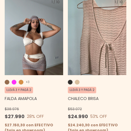
1
/
10
1
/
10
+3
LLEVÁ 3 Y PAGÁ 2
LLEVÁ 3 Y PAGÁ 2
CHALECO BRISA
FALDA AMAPOLA
$53.072
$38.976
$24.990
$27.990
53
% OFF
28
% OFF
$24.240,30
con
EFECTIVO
$27.150,30
con
EFECTIVO
(Solo en showroom)
(Solo en showroom)