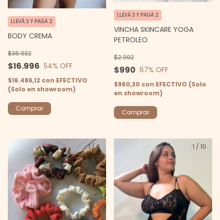
LLEVÁ 3 Y PAGÁ 2
LLEVÁ 3 Y PAGÁ 2
VINCHA SKINCARE YOGA
BODY CREMA
PETROLEO
$36.932
$2.992
$16.996
54
% OFF
$990
67
% OFF
$16.486,12
con
EFECTIVO
$960,30
con
EFECTIVO (Solo
(Solo en showroom)
en showroom)
Comprar
Comprar
1
/
6
1
/
10