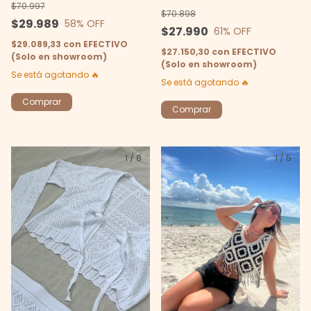
$70.997
$70.898
$29.989
58
% OFF
$27.990
61
% OFF
$29.089,33
con
EFECTIVO
$27.150,30
con
EFECTIVO
(Solo en showroom)
(Solo en showroom)
Se está agotando 🔥
Se está agotando 🔥
Comprar
Comprar
1
/
8
1
/
5