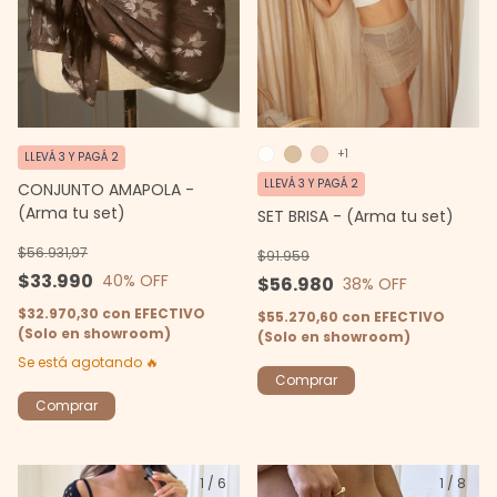
+1
LLEVÁ 3 Y PAGÁ 2
LLEVÁ 3 Y PAGÁ 2
CONJUNTO AMAPOLA -
(Arma tu set)
SET BRISA - (Arma tu set)
$56.931,97
$91.959
$33.990
40
% OFF
$56.980
38
% OFF
$32.970,30
con
EFECTIVO
$55.270,60
con
EFECTIVO
(Solo en showroom)
(Solo en showroom)
Se está agotando 🔥
Comprar
Comprar
1
/
6
1
/
8