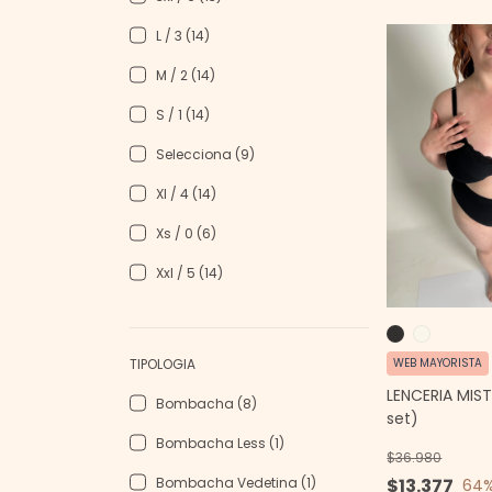
L / 3 (14)
M / 2 (14)
S / 1 (14)
Selecciona (9)
Xl / 4 (14)
Xs / 0 (6)
Xxl / 5 (14)
WEB MAYORISTA
TIPOLOGIA
LENCERIA MIS
Bombacha (8)
set)
Bombacha Less (1)
$36.980
$13.377
Bombacha Vedetina (1)
64