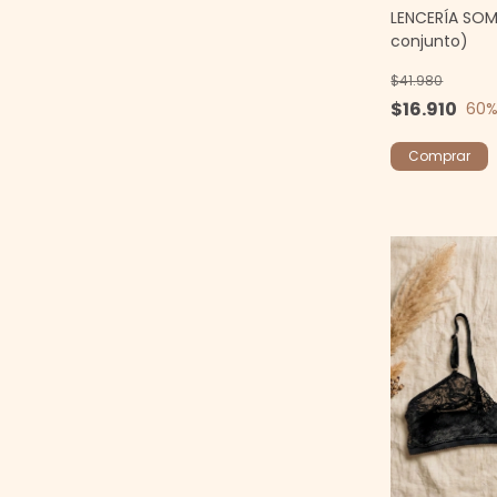
LENCERÍA SOM
conjunto)
$41.980
$16.910
60
%
Comprar