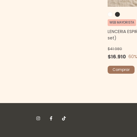
WEB MAYORISTA
LENCERIA ESPI
set)
$41.980
$16.910
60
%
Comprar