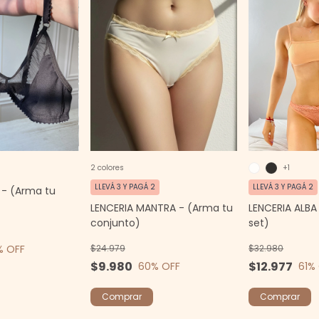
2 colores
+1
LLEVÁ 3 Y PAGÁ 2
LLEVÁ 3 Y PAGÁ 2
 - (Arma tu
LENCERIA MANTRA - (Arma tu
LENCERIA ALBA
conjunto)
set)
% OFF
$24.979
$32.980
$9.980
$12.977
60
% OFF
61
%
Comprar
Comprar