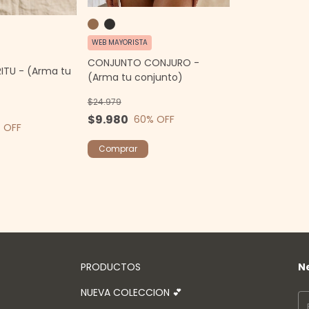
WEB MAYORISTA
CONJUNTO CONJURO -
RITU - (Arma tu
(Arma tu conjunto)
$24.979
$9.980
60
% OFF
 OFF
Comprar
PRODUCTOS
N
NUEVA COLECCION 💕