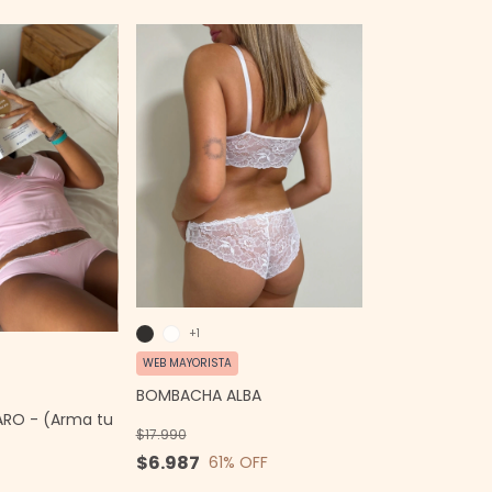
+1
WEB MAYORISTA
BOMBACHA ALBA
ARO - (Arma tu
$17.990
$6.987
61
% OFF