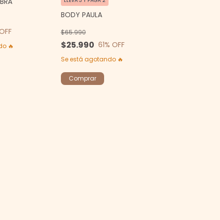
BRA
LLEVÁ 3 Y PAGÁ 2
BODY PAULA
OFF
$65.990
$25.990
61
% OFF
do 🔥
Se está agotando 🔥
Comprar