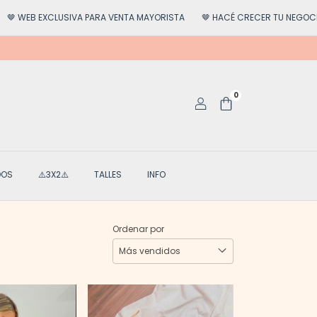
EXCLUSIVA PARA VENTA MAYORISTA
🤎 HACÉ CRECER TU NEGOCIO
🤎 
0
DOS
⚠️3X2⚠️
TALLES
INFO
Ordenar por