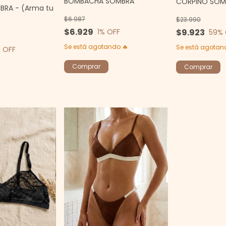
BOMBACHA SOMBRA
CORPIÑO SOM
BRA - (Arma tu
$6.987
$23.990
$6.929
$9.923
1
% OFF
59
% 
Se está agotando 🔥
Se está agotan
 OFF
Comprar
Comprar