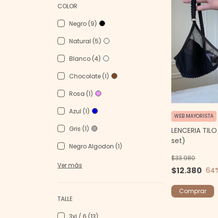
COLOR
Negro (9)
Natural (5)
Blanco (4)
Chocolate (1)
Rosa (1)
Azul (1)
WEB MAYORISTA
Gris (1)
LENCERIA TILO
set)
Negro Algodon (1)
$33.980
Ver más
$12.380
64
Comprar
TALLE
3xl / 6 (13)