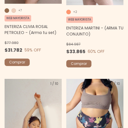
+7
+2
WEB MAYORISTA
WEB MAYORISTA
ENTERIZA CLIVIA ROSAL
ENTERIZA MARTINI - (ARMA TU
PETROLEO - (Arma tu set)
CONJUNTO)
$77.980
$84.987
$31.782
59
% OFF
$33.865
60
% OFF
Comprar
Comprar
1
/
10
1
/
10