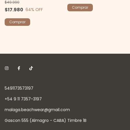
$49.990
Comprar
$17.980
64
% OFF
Comprar
5491173573197
+54 9 11 7357-3197
malaga.beachwear@gmail.com
Gascon 555 (Almagro - CABA) Timbre 1B