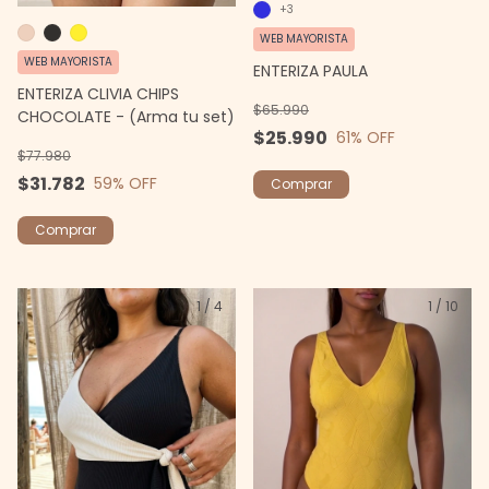
+3
WEB MAYORISTA
WEB MAYORISTA
ENTERIZA PAULA
ENTERIZA CLIVIA CHIPS
$65.990
CHOCOLATE - (Arma tu set)
$25.990
61
% OFF
$77.980
$31.782
59
% OFF
Comprar
Comprar
1
/
4
1
/
10