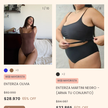
1
/
10
1
/
8
+3
+2
WEB MAYORISTA
WEB MAYORISTA
ENTERIZA OLIVIA
ENTERIZA MARTINI NEGRO -
$82.990
(ARMA TU CONJUNTO)
$28.970
65
% OFF
$84.987
$33.865
60
% OFF