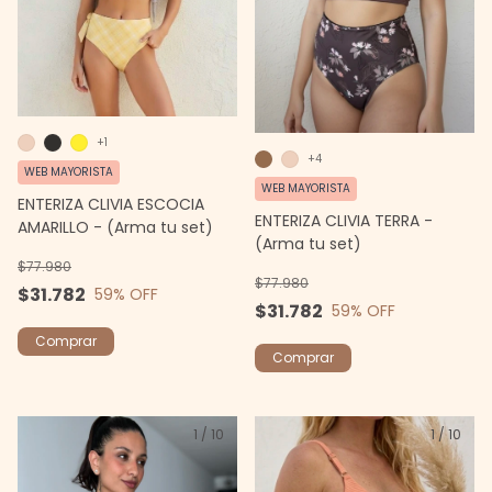
+1
+4
WEB MAYORISTA
WEB MAYORISTA
ENTERIZA CLIVIA ESCOCIA
ENTERIZA CLIVIA TERRA -
AMARILLO - (Arma tu set)
(Arma tu set)
$77.980
$77.980
$31.782
59
% OFF
$31.782
59
% OFF
Comprar
Comprar
1
/
10
1
/
10