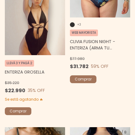
+3
WEB MAYORISTA
CLIVIA FUSION NIGHT -
ENTERIZA (ARMA TU
CONJUNTO)
$77.980
LLEVÁ 3 Y PAGÁ 2
$31.782
59
% OFF
ENTERIZA GROSELLA
Comprar
$35.220
$22.990
35
% OFF
Se está agotando 🔥
Comprar
1
/
8
1
/
8