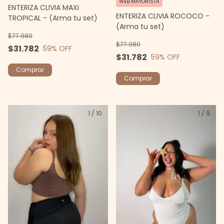
WEB MAYORISTA
ENTERIZA CLIVIA MAXI
ENTERIZA CLIVIA ROCOCO -
TROPICAL - (Arma tu set)
(Arma tu set)
$77.980
$77.980
$31.782
59
% OFF
$31.782
59
% OFF
Comprar
Comprar
1
/
10
1
/
9