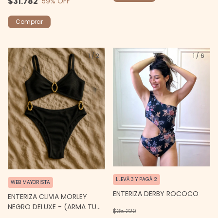
$31.782
59
% OFF
Comprar
1
/
2
1
/
6
LLEVÁ 3 Y PAGÁ 2
WEB MAYORISTA
ENTERIZA DERBY ROCOCO
ENTERIZA CLIVIA MORLEY
NEGRO DELUXE - (ARMA TU
$35.220
CONJUNTO)