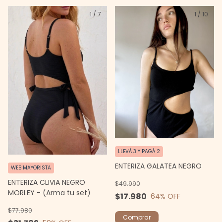
1
/
7
1
/
10
LLEVÁ 3 Y PAGÁ 2
ENTERIZA GALATEA NEGRO
WEB MAYORISTA
ENTERIZA CLIVIA NEGRO
$49.990
MORLEY - (Arma tu set)
$17.980
64
% OFF
$77.980
Comprar