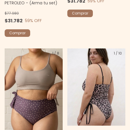
$31.782
59
% OFF
PETROLEO - (Arma tu set)
$77.980
Comprar
$31.782
59
% OFF
Comprar
1
/
8
1
/
10