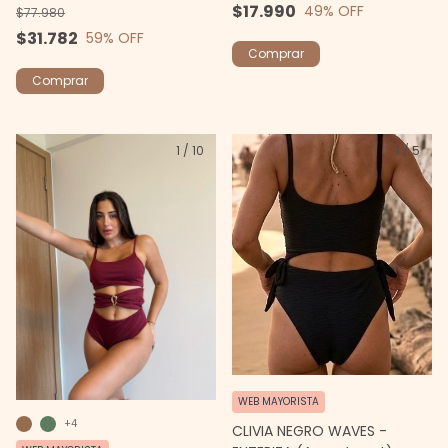
$17.990
49
% OFF
$77.980
$31.782
59
% OFF
Comprar
Comprar
1
/
10
1
/
5
WEB MAYORISTA
+4
CLIVIA NEGRO WAVES -