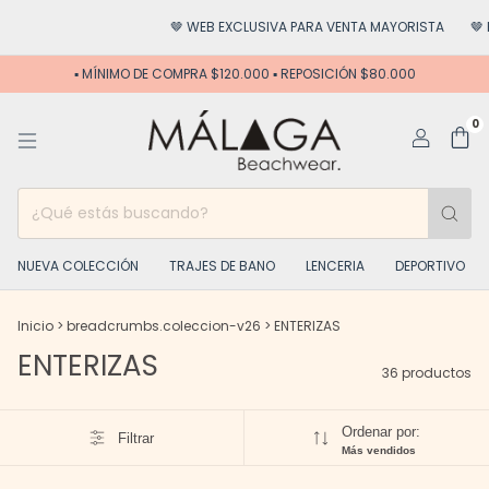
🤎 WEB EXCLUSIVA PARA VENTA MAYORISTA
🤎 HACÉ CRECER 
▪️ MÍNIMO DE COMPRA $120.000 ▪️ REPOSICIÓN $80.000
0
NUEVA COLECCIÓN
TRAJES DE BANO
LENCERIA
DEPORTIVO
Inicio
>
breadcrumbs.coleccion-v26
>
ENTERIZAS
ENTERIZAS
36 productos
Ordenar por:
Filtrar
Más vendidos