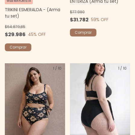
ENTERIZA (Arma tu set)
WEB MAYORISTA
TRIKINI ESMERALDA - (Arma
$77.980
tu set)
$31.782
59
% OFF
$54.879,85
Comprar
$29.986
45
% OFF
Comprar
1
/
10
1
/
10