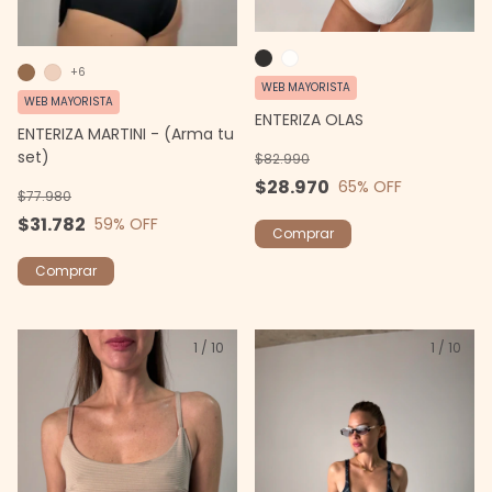
+6
WEB MAYORISTA
WEB MAYORISTA
ENTERIZA OLAS
ENTERIZA MARTINI - (Arma tu
set)
$82.990
$28.970
65
% OFF
$77.980
$31.782
59
% OFF
Comprar
Comprar
1
/
10
1
/
10