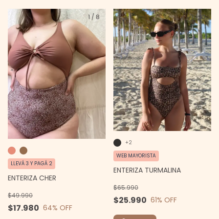
1
/
8
1
/
10
+2
WEB MAYORISTA
LLEVÁ 3 Y PAGÁ 2
ENTERIZA TURMALINA
ENTERIZA CHER
$65.990
$49.990
$25.990
61
% OFF
$17.980
64
% OFF